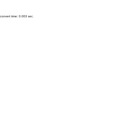
onvert time: 0.003 sec.