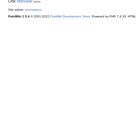
Link:
MenuBar
(1001d)
Site admin:
anonymous
PukiWiki 1.5.4
© 2001-2022
PukiWiki Development Team
. Powered by PHP 7.4.33. HTML c