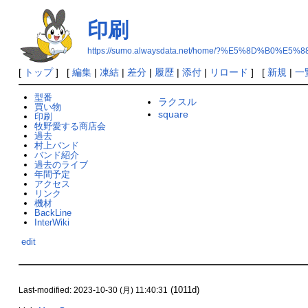
印刷
https://sumo.alwaysdata.net/home/?%E5%8D%B0%E5%
[
トップ
] [
編集
|
凍結
|
差分
|
履歴
|
添付
|
リロード
] [
新規
|
一
型番
ラクスル
買い物
square
印刷
牧野愛する商店会
過去
村上バンド
バンド紹介
過去のライブ
年間予定
アクセス
リンク
機材
BackLine
InterWiki
edit
(1011d)
Last-modified: 2023-10-30 (月) 11:40:31