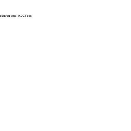
onvert time: 0.003 sec.