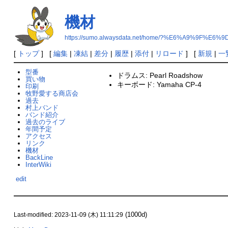
機材
https://sumo.alwaysdata.net/home/?%E6%A9%9F%E6%
[
トップ
] [
編集
|
凍結
|
差分
|
履歴
|
添付
|
リロード
] [
新規
|
一
型番
ドラムス: Pearl Roadshow
買い物
キーボード: Yamaha CP-4
印刷
牧野愛する商店会
過去
村上バンド
バンド紹介
過去のライブ
年間予定
アクセス
リンク
機材
BackLine
InterWiki
edit
(1000d)
Last-modified: 2023-11-09 (木) 11:11:29