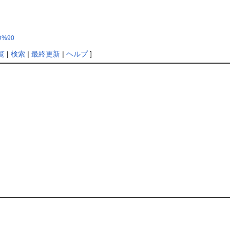
9D%90
覧
|
検索
|
最終更新
|
ヘルプ
]