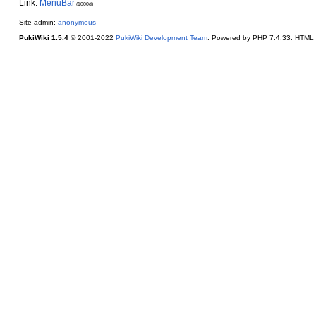
Link:
MenuBar
(1000d)
Site admin:
anonymous
PukiWiki 1.5.4
© 2001-2022
PukiWiki Development Team
. Powered by PHP 7.4.33. HTML c