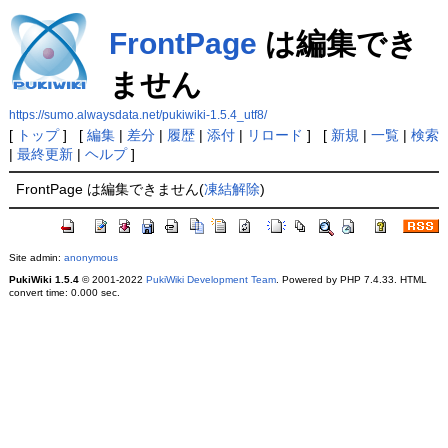
FrontPage
は編集でき
ません
https://sumo.alwaysdata.net/pukiwiki-1.5.4_utf8/
[
トップ
] [
編集
|
差分
|
履歴
|
添付
|
リロード
] [
新規
|
一覧
|
検索
|
最終更新
|
ヘルプ
]
FrontPage は編集できません(
凍結解除
)
Site admin:
anonymous
PukiWiki 1.5.4
© 2001-2022
PukiWiki Development Team
. Powered by PHP 7.4.33. HTML
convert time: 0.000 sec.